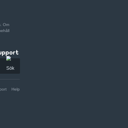
as. Om
nehåll
upport
ort
Help